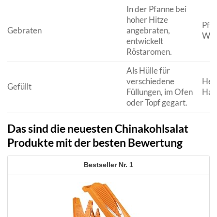
In der Pfanne bei
hoher Hitze
Pfa
Gebraten
angebraten,
Wok
entwickelt
Röstaromen.
Als Hülle für
verschiedene
Her
Gefüllt
Füllungen, im Ofen
Hau
oder Topf gegart.
Das sind die neuesten Chinakohlsalat
Produkte mit der besten Bewertung
1