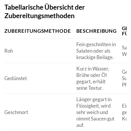
Tabellarische Übersicht der
Zubereitungsmethoden
GE
ZUBEREITUNGSMETHODE
BESCHREIBUNG
FÜ
Fein geschnitten in
Sala
Roh
Salaten oder als
Wra
knackige Beilage.
Kurz in Wasser,
Gem
Brühe oder Öl
Gedünstet
Sup
gegart, erhält
Pfa
seine Textur.
Länger gegart in
Flüssigkeit, wird
Eint
Geschmort
sehr weich und
gefü
nimmt Saucen gut
Koh
auf.