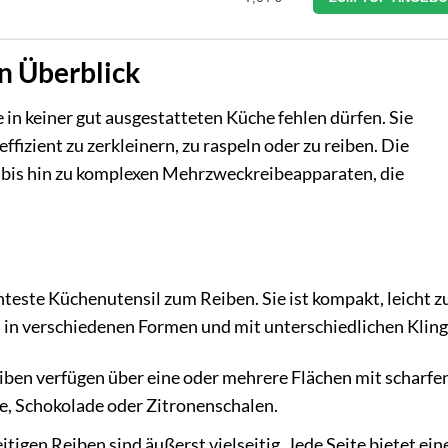
n Überblick
 in keiner gut ausgestatteten Küche fehlen dürfen. Sie
ffizient zu zerkleinern, zu raspeln oder zu reiben. Die
 bis hin zu komplexen Mehrzweckreibeapparaten, die
teste Küchenutensil zum Reiben. Sie ist kompakt, leicht z
s in verschiedenen Formen und mit unterschiedlichen Klin
iben verfügen über eine oder mehrere Flächen mit scharfe
se, Schokolade oder Zitronenschalen.
itigen Reiben sind äußerst vielseitig. Jede Seite bietet ein