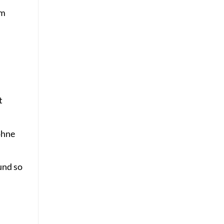
em
t
ohne
und so