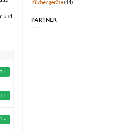
Küchengeräte
(14)
en und
PARTNER
.
T »
T »
T »