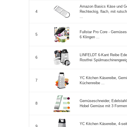
Amazon Basics Käse und Ge
Rechteckig, flach, mit ruts
4
...
Fullstar Pro Core - Gemüse
5
6 Klingen ...
LINFELDT 6-Kant Reibe Edels
6
Rostfrei Spülmaschinengeeig
YC Kitchen Käsereibe, Gemüs
7
Küchenreibe ...
Gemüseschneider, Edelstahl
8
Hobel Gemüse mit 3 Formen,
YC Kitchen Käsereibe, 4-seit
9