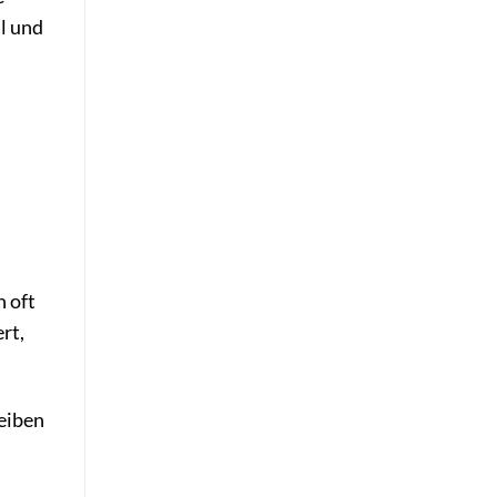
l und
n oft
rt,
Reiben