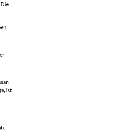
 Die
ben
er
esan
e, ist
ab.