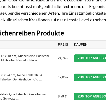
parats beeinflusst maßgeblich die Textur und das Ergebnis
tige über die verschiedenen Arten, ihre Einsatzmöglichkeit
e kulinarischen Kreationen auf das nächste Level zu heben
Küchenreiben Produkte
PREIS
KAUFEN
2 x 18 cm, Küchenreibe Edelstahl
24,74 €
ZUM TOP ANGEBO
Multireibe, Raspeln, Reibe ...
8 x 24 cm, Reibe Edelstahl, 4
19,06 €
ZUM TOP ANGEBO
ffelreibe, Gemüsehobel, Cro ...
stahl Quadratisch Käsereibe, mit
8,79 €
ZUM TOP ANGEBO
, Schwarz ...