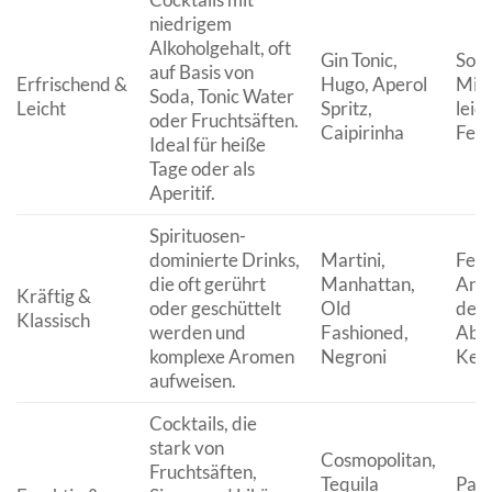
niedrigem
Alkoholgehalt, oft
Gin Tonic,
Som
auf Basis von
Erfrischend &
Hugo, Aperol
Mitt
Soda, Tonic Water
Leicht
Spritz,
leic
oder Fruchtsäften.
Caipirinha
Feie
Ideal für heiße
Tage oder als
Aperitif.
Spirituosen-
dominierte Drinks,
Martini,
Feie
die oft gerührt
Manhattan,
Anlä
Kräftig &
oder geschüttelt
Old
dem
Klassisch
werden und
Fashioned,
Abe
komplexe Aromen
Negroni
Ken
aufweisen.
Cocktails, die
stark von
Cosmopolitan,
Fruchtsäften,
Tequila
Part