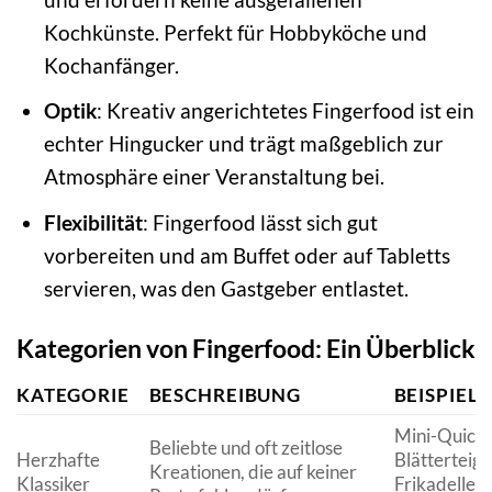
Kochkünste. Perfekt für Hobbyköche und
Kochanfänger.
Optik
: Kreativ angerichtetes Fingerfood ist ein
echter Hingucker und trägt maßgeblich zur
Atmosphäre einer Veranstaltung bei.
Flexibilität
: Fingerfood lässt sich gut
vorbereiten und am Buffet oder auf Tabletts
servieren, was den Gastgeber entlastet.
Kategorien von Fingerfood: Ein Überblick
KATEGORIE
BESCHREIBUNG
BEISPIELE
Mini-Quiche
Beliebte und oft zeitlose
Herzhafte
Blätterteig
Kreationen, die auf keiner
Klassiker
Frikadellen,