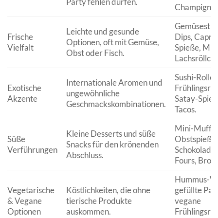
Party fehlen dürfen.
Champignon
Gemüsestick
Leichte und gesunde
Frische
Dips, Capre
Optionen, oft mit Gemüse,
Vielfalt
Spieße, Min
Obst oder Fisch.
Lachsröllch
Sushi-Rollen
Internationale Aromen und
Exotische
Frühlingsrol
ungewöhnliche
Akzente
Satay-Spieß
Geschmackskombinationen.
Tacos.
Mini-Muffin
Kleine Desserts und süße
Süße
Obstspieße 
Snacks für den krönenden
Verführungen
Schokolade, 
Abschluss.
Fours, Brow
Hummus-Wr
Vegetarische
Köstlichkeiten, die ohne
gefüllte Pap
& Vegane
tierische Produkte
vegane
Optionen
auskommen.
Frühlingsrol